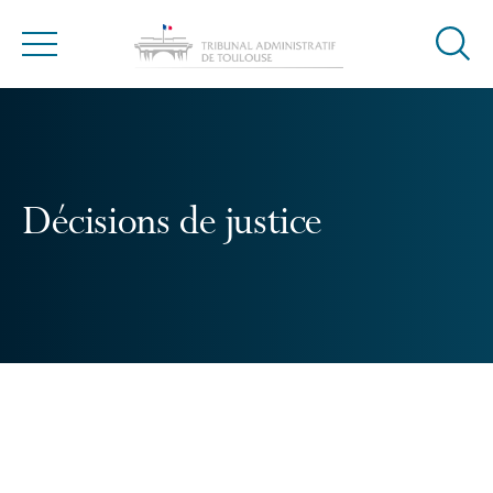
Ouvrir
Menu
la
modal
de
reche
Décisions de justice