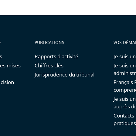
E
PUBLICATIONS
VOS DÉMA
s
Rapports d'activité
Je suis un
res mises
Chiffres clés
Je suis u
administr
Jurisprudence du tribunal
cision
Français F
comprend
Je suis u
auprès du
Contacts 
pratique