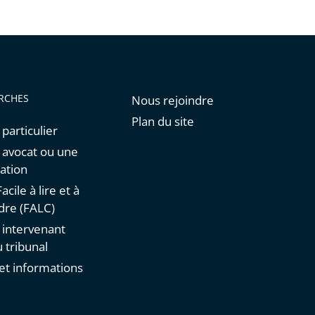
de
l'article
pour
arriver
avant
RCHES
Nous rejoindre
Plan du site
 particulier
n avocat ou une
ation
acile à lire et à
re (FALC)
n intervenant
 tribunal
et informations
s