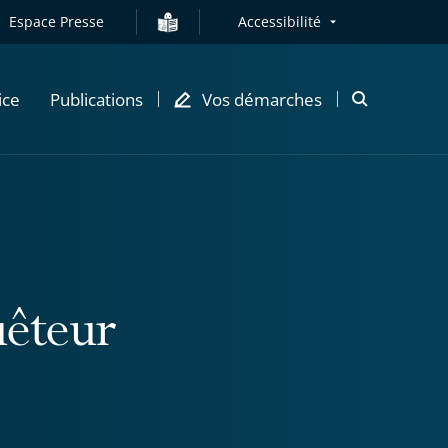
Espace Presse
Accessibilité
ice
Publications
Vos démarches
Ouvrir
la
modale
de
recherche
uêteur