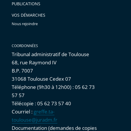
PUBLICATIONS
avant
VOS DÉMARCHES
Nous rejoindre
COORDONNÉES
Tribunal administratif de Toulouse
68, rue Raymond IV
B.P. 7007
31068 Toulouse Cedex 07
Téléphone (9h30 à 12h00) : 05 62 73
57 57
Télécopie : 05 62 73 57 40
Courriel :
greffe.ta-
toulouse@juradm.fr
Documentation (demandes de copies