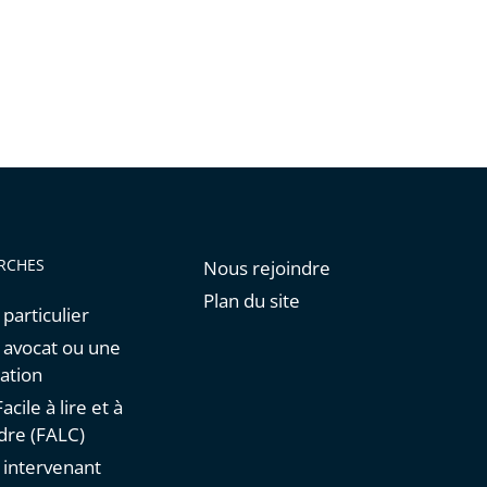
de
l'article
pour
arriver
avant
RCHES
Nous rejoindre
Plan du site
 particulier
n avocat ou une
ation
acile à lire et à
re (FALC)
n intervenant