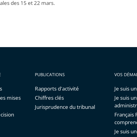
ales des 15 et 22 mars.
E
PUBLICATIONS
VOS DÉMA
s
Rapports d'activité
Je suis un
res mises
Chiffres clés
Je suis u
administr
Jurisprudence du tribunal
cision
Français F
comprend
Je suis u