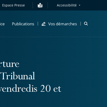
Espace Presse
Accessibilité
ice
Publications
Vos démarches
Ouvrir
la
modale
de
recherche
rture
 Tribunal
 vendredis 20 et