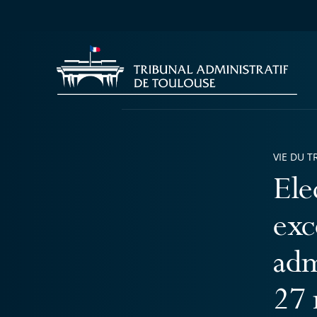
VIE DU T
Ele
exc
adm
27 