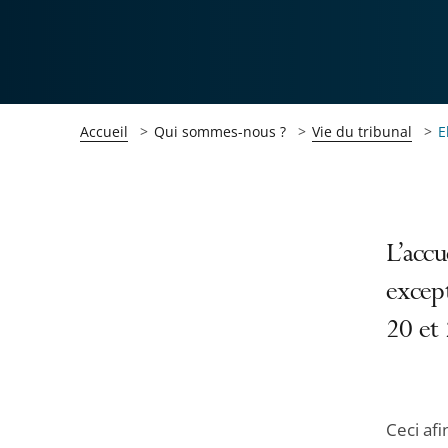
Accueil
Qui sommes-nous ?
Vie du tribunal
E
Passer
Passer
L’accu
la
la
excep
navigation
navigation
20 et
de
de
l'article
l'article
pour
pour
arriver
arriver
Ceci afi
après
avant