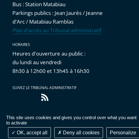
Bus : Station Matabiau
Parkings publics : Jean Jaurès / Jeanne
d'Arc / Matabiau Ramblas
Plan d'accès au Tribunal administratif
HORAIRES
Heures d'ouverture au public :
du lundi au vendredi
8h30 à 12h00 et 13h45 à 16h30
SUIVEZ LE TRIBUNAL ADMINISTRATIF
Flux
RSS
This site uses cookies and gives you control over what you want
Accessibilité : partiellement conforme
|
Mentions
to activate
légales
|
Cookies
|
Données personnelles
OK, accept all
Deny all cookies
Personalize