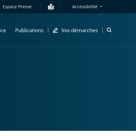
Espace Presse
Accessibilité
ice
Publications
Vos démarches
Ouvrir
la
modale
de
recherche