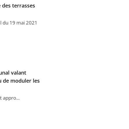
e des terrasses
ral du 19 mai 2021
unal valant
eu de moduler les
 appro...