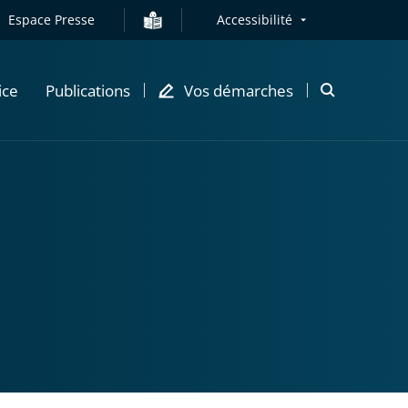
Espace Presse
Accessibilité
ice
Publications
Vos démarches
Ouvrir
la
modale
de
recherche