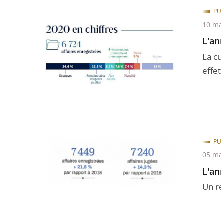
PU
10 ma
L'an
La c
effet
PU
05 ma
L'an
Un r