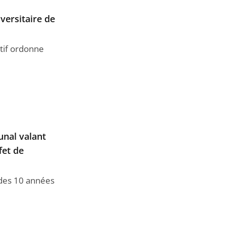
versitaire de
atif ordonne
unal valant
fet de
 des 10 années