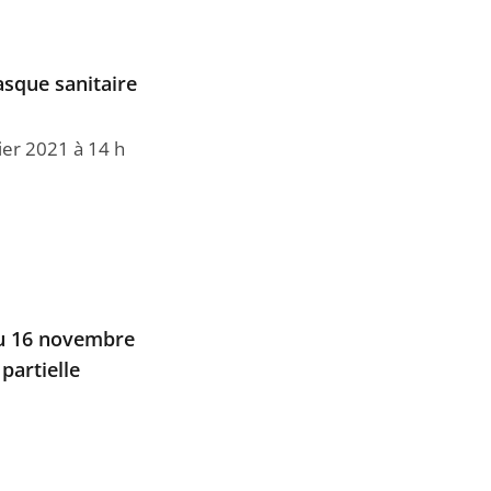
masque sanitaire
ier 2021 à 14 h
 du 16 novembre
partielle